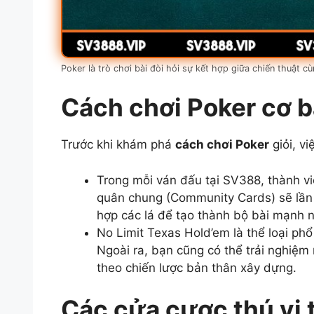
Poker là trò chơi bài đòi hỏi sự kết hợp giữa chiến thuật 
Cách chơi Poker cơ b
Trước khi khám phá
cách chơi Poker
giỏi, vi
Trong mỗi ván đấu tại SV388, thành vi
quân chung (Community Cards) sẽ lần l
hợp các lá để tạo thành bộ bài mạnh nh
No Limit Texas Hold’em là thể loại phổ
Ngoài ra, bạn cũng có thể trải nghiệm 
theo chiến lược bản thân xây dựng.
Các cửa cược thú vị 