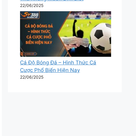
22/06/2025
Cá Độ Bóng Đá – Hình Thức Cá
Cược Phổ Biến Hiện Nay
22/06/2025