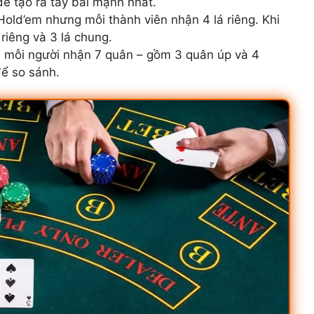
 để tạo ra tay bài mạnh nhất.
old’em nhưng mỗi thành viên nhận 4 lá riêng. Khi
riêng và 3 lá chung.
 mỗi người nhận 7 quân – gồm 3 quân úp và 4
để so sánh.