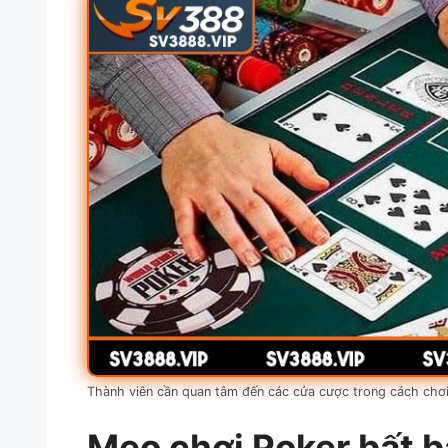
Thành viên cần quan tâm đến các cửa cược trong cách chơ
Mẹo chơi Poker bất b