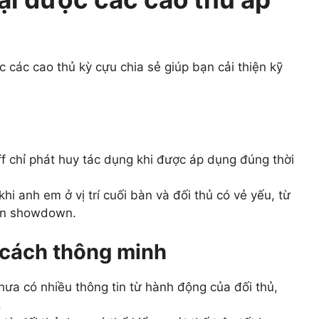
c các cao thủ kỳ cựu chia sẻ giúp bạn cải thiện kỹ
ff chỉ phát huy tác dụng khi được áp dụng đúng thời
khi anh em ở vị trí cuối bàn và đối thủ có vẻ yếu, từ
cần showdown.
t cách thông minh
 chưa có nhiều thông tin từ hành động của đối thủ,
.