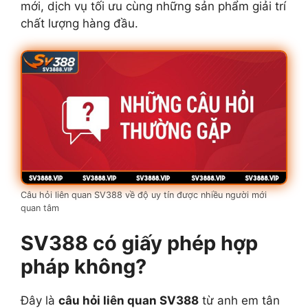
mới, dịch vụ tối ưu cùng những sản phẩm giải trí
chất lượng hàng đầu.
Câu hỏi liên quan SV388 về độ uy tín được nhiều người mới
quan tâm
SV388 có giấy phép hợp
pháp không?
Đây là
câu hỏi liên quan SV388
từ anh em tân