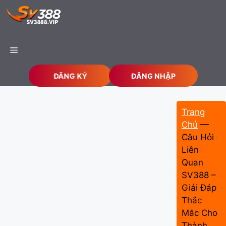
Chuyển
đến
nội
dung
Menu
ĐĂNG KÝ
ĐĂNG NHẬP
Trang
Chủ
—
Câu Hỏi
Liên
Quan
SV388 –
Giải Đáp
Thắc
Mắc Cho
Thành