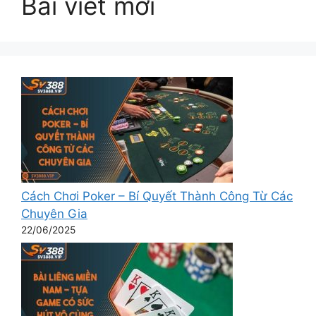
Bài viết mới
Cách Chơi Poker – Bí Quyết Thành Công Từ Các
Chuyên Gia
22/06/2025