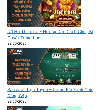
Nổ Hũ Thần Tài – Hướng Dẫn Cách Chơi, Bí
Quyết Trúng Lớn
22/06/2025
Baccarat Trực Tuyến – Game Bài Xanh Chín
Đẳng Cấp
22/06/2025