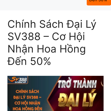
Chính Sách Đại Lý
SV388 – Cơ Hội
Nhận Hoa Hồng
Đến 50%