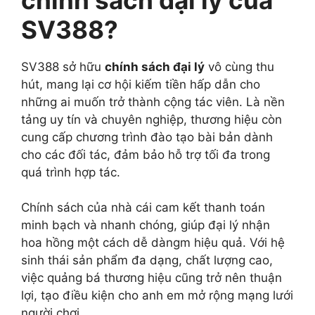
SV388?
SV388 sở hữu
chính sách đại lý
vô cùng thu
hút, mang lại cơ hội kiếm tiền hấp dẫn cho
những ai muốn trở thành cộng tác viên. Là nền
tảng uy tín và chuyên nghiệp, thương hiệu còn
cung cấp chương trình đào tạo bài bản dành
cho các đối tác, đảm bảo hỗ trợ tối đa trong
quá trình hợp tác.
Chính sách của nhà cái cam kết thanh toán
minh bạch và nhanh chóng, giúp đại lý nhận
hoa hồng một cách dễ dàngm hiệu quả. Với hệ
sinh thái sản phẩm đa dạng, chất lượng cao,
việc quảng bá thương hiệu cũng trở nên thuận
lợi, tạo điều kiện cho anh em mở rộng mạng lưới
người chơi.