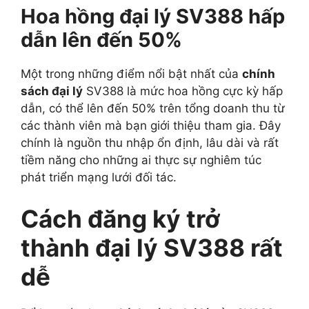
Hoa hồng đại lý SV388 hấp
dẫn lên đến 50%
Một trong những điểm nổi bật nhất của
chính
sách đại lý
SV388 là mức hoa hồng cực kỳ hấp
dẫn, có thể lên đến 50% trên tổng doanh thu từ
các thành viên mà bạn giới thiệu tham gia. Đây
chính là nguồn thu nhập ổn định, lâu dài và rất
tiềm năng cho những ai thực sự nghiêm túc
phát triển mạng lưới đối tác.
Cách đăng ký trở
thành đại lý SV388 rất
dễ